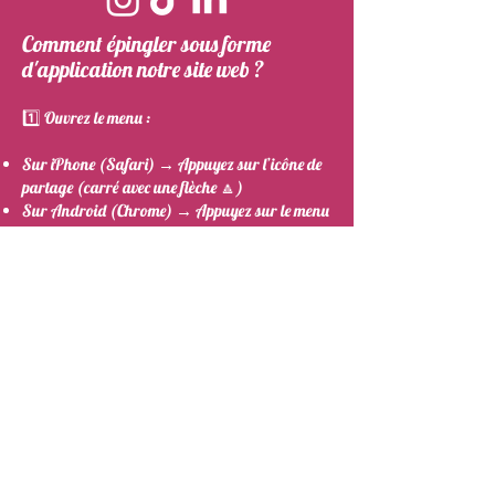
Comment épingler sous forme
d'application notre site web ?
1️⃣ Ouvrez le menu :​
Sur iPhone (Safari) → Appuyez sur l’icône de
partage (carré avec une flèche 🔼)
Sur Android (Chrome) → Appuyez sur le menu
( ⋮ en haut à droite)
2️⃣ Sélectionnez "Ajouter à l’écran d’accueil"
3️⃣ Confirmez en appuyant sur "Ajouter" ou
"Installer"
Le site est maintenant sur votre
écran, comme une application !